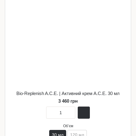
Bio-Replenish A.C.E. | Активний крем A.C.E. 30 мл
3 460 грн
Обʼєм
30 мл
120 мл