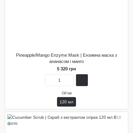
Pineapple/Mango Enzyme Mask | Ензимна маска з
ананасом і манго
5 320 грн
Обʼєм
120 мл