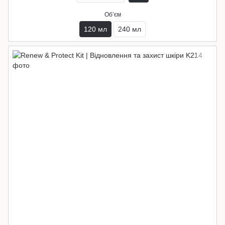
Обʼєм
120 мл
240 мл