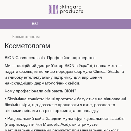
Все буде Україна!
Косметологам
Косметологам
BiON Cosmeceuticals: Професійне партнерство
Ми — офіційний дистриб'ютор BiON в Україні, і наша мета —
надати фахівцям не лише передові формули Clinical Grade, а
й глибоку інтелектуальну підтримку для вирішення
найскладніших дерматологічних кейсів.
Чому професіонали обирають BiON?
• Біохімічна точність: Наші протоколи базуються на відновленні
біохімії шкіри, що дозволяє працювати з акне, розацеа та
віковими змінами на рівні причини, а не наслідку.
• Раціональний кейс: Завдяки мультифункціональності засобів
(наприклад, лінійки Mandelic Acid), ви отримуєте
максимальний клінічний результат при мінімальній кількості