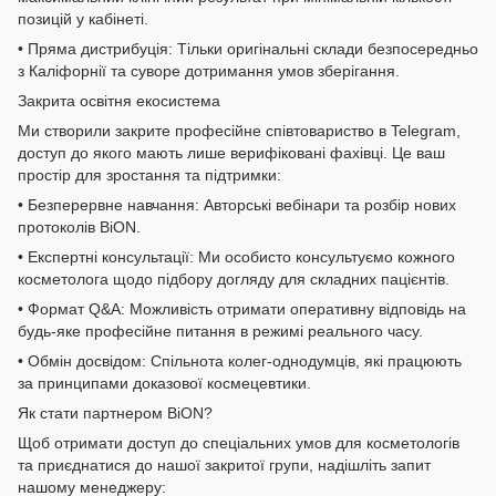
позицій у кабінеті.
• Пряма дистрибуція: Тільки оригінальні склади безпосередньо
з Каліфорнії та суворе дотримання умов зберігання.
Закрита освітня екосистема
Ми створили закрите професійне співтовариство в Telegram,
доступ до якого мають лише верифіковані фахівці. Це ваш
простір для зростання та підтримки:
• Безперервне навчання: Авторські вебінари та розбір нових
протоколів BiON.
• Експертні консультації: Ми особисто консультуємо кожного
косметолога щодо підбору догляду для складних пацієнтів.
• Формат Q&A: Можливість отримати оперативну відповідь на
будь-яке професійне питання в режимі реального часу.
• Обмін досвідом: Спільнота колег-однодумців, які працюють
за принципами доказової космецевтики.
Як стати партнером BiON?
Щоб отримати доступ до спеціальних умов для косметологів
та приєднатися до нашої закритої групи, надішліть запит
нашому менеджеру: