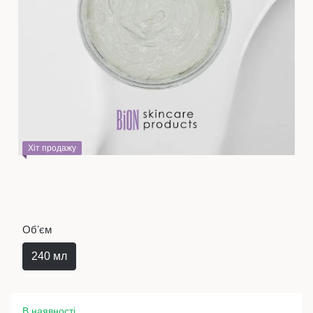
Хіт продажу
Обʼєм
240 мл
В наявності