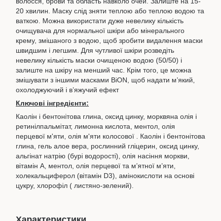
волосся, брови та область навколо очей. Залиште на 15-
20 хвилин. Маску слід зняти теплою або теплою водою та
ваткою. Можна використати дуже невелику кількість
очищувача для нормальної шкіри або мінерального
крему, змішаного з водою, щоб зробити видалення маски
швидшим і легшим. Для чутливої ​​шкіри розведіть
невелику кількість маски очищеною водою (50/50) і
залиште на шкіру на менший час. Крім того, це можна
змішувати з іншими масками BiON, щоб надати м’який,
охолоджуючий і в’яжучий ефект
Ключові інгредієнти:
Каолін і бентонітова глина, оксид цинку, морквяна олія і
ретинілпальмітат, лимонна кислота, ментол, олія
перцевої м'яти, олія м'яти колосової . Каолін і бентонітова
глина, гель алое вера, рослинний гліцерин, оксид цинку,
альгінат натрію (бурі водорості), олія насіння моркви,
вітамін А, ментол, олія перцевої та м’ятної м’яти,
холекальциферол (вітамін D3), амінокислоти на основі
цукру, хлорофіл ( листяно-зелений).
Характеристики