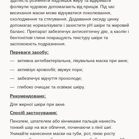
здатність розчиняти надлишок жиру та відкривати
фолікули чудовою допомагають від прищів. Під час
висихання маски може відчуватися поколювання,
охолодження та стягування. Додавання оксиду цинку
допомагає нормалізувати і захистити рН шкіри та жировий
баланс. Препарат забезпечує антисептичну дію, а каолін і
бентонітові глини покращують текстуру шкіри та
заспокоюють подразнення.
Переваги засобу:
активна антибактеріальна, лікувальна маска при акне;
активізує кровообіг, звужує пори;
забезпечує відчуття прохолоди;
глибоко очищає та освіжає шкіру.
Рекомендовано:
Для жирної шкіри при акне.
Спосіб застосування:
Пензлем, шпателем або кінчиками пальців нанесіть
тонкий шар на все обличчя, починаючи з лінії шиї.
Уникайте нанесення маски на губи, рот, лінію росту